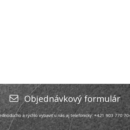
Objednávkový formulár
dnoducho a rýchlo vybaviť u nás aj telefonicky: +421 903 770 7