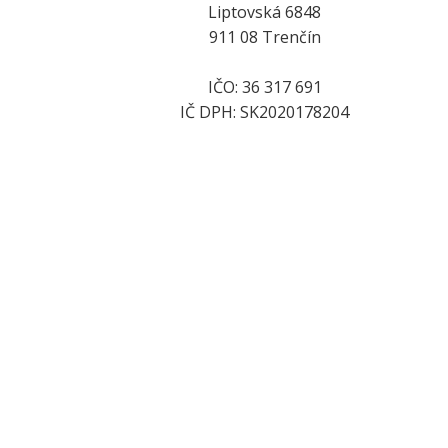
Liptovská 6848
911 08 Trenčín
IČO: 36 317 691
IČ DPH: SK2020178204